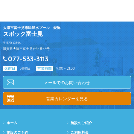
大津市富士見市民温水プール 愛称
スポック富士見
〒520-0846
滋賀県大津市富士見台54番46号
休館日
月曜日
営業時間
9:00～21:00
メールでのお問い合わせ
営業カレンダーを見る
ホーム
施設のご紹介
施設のご予約
ご利用料金